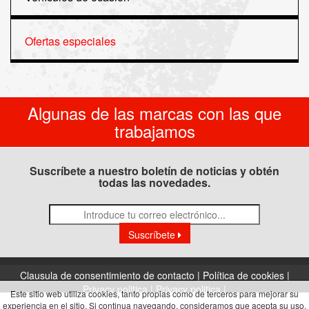
Ofertas especiales
Algunas de las marcas con las que
trabajamos
Suscríbete a nuestro boletín de noticias y obtén
todas las novedades.
Suscríbete
Clausula de consentimiento de contacto |
Política de cookies |
Privacy politica |
Privacy politica |
Este sitio web utiliza cookies, tanto propias como de terceros para mejorar su
experiencia en el sitio. Si continua navegando, consideramos que acepta su uso.