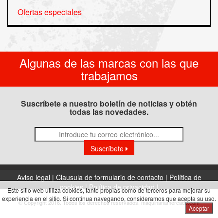
Ofertas especiales
Algunas de las marcas con las que
trabajamos
Suscríbete a nuestro boletín de noticias y obtén
todas las novedades.
Suscríbete
Aviso legal |
Clausula de formulario de contacto |
Política de
cookies |
Política de privacidad |
Este sitio web utiliza cookies, tanto propias como de terceros para mejorar su
experiencia en el sitio. Si continua navegando, consideramos que acepta su uso.
© Copyright 2016. Todos los derechos reservados. maquinariamercado.com