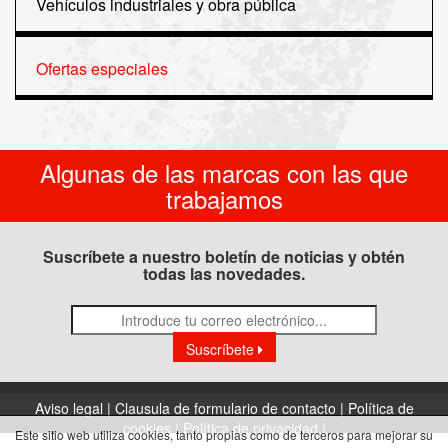
Vehículos industriales y obra pública
Ofertas especiales
Algunas de las marcas con las que
trabajamos
Suscríbete a nuestro boletín de noticias y obtén
todas las novedades.
Suscríbete
Aviso legal |
Clausula de formulario de contacto |
Política de
cookies |
Política de privacidad |
Este sitio web utiliza cookies, tanto propias como de terceros para mejorar su