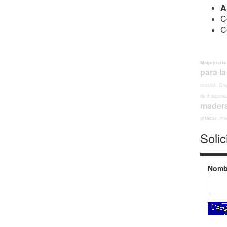
A
C
C
Maquinaria
para l
ocasión.
Dis
de máquinas 
madera
gráficas, ma
Solic
Nomb