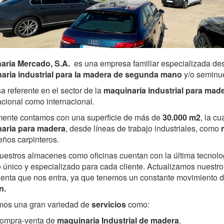
aria Mercado, S.A.
es una empresa familiar especializada de
aria industrial para la madera de segunda mano
y/o seminu
 referente en el sector de la
maquinaria industrial para mad
acional como internacional.
mente contamos con una superficie de más de
30.000 m2
, la c
aria para madera
, desde líneas de trabajo industriales, como
ños carpinteros.
uestros almacenes como oficinas cuentan con la última tecnolo
o único y especializado para cada cliente. Actualizamos nuestr
enta que nos entra, ya que tenemos un constante movimiento 
n.
mos una gran variedad de
servicios
como:
ompra-venta de
maquinaria Industrial de madera
.