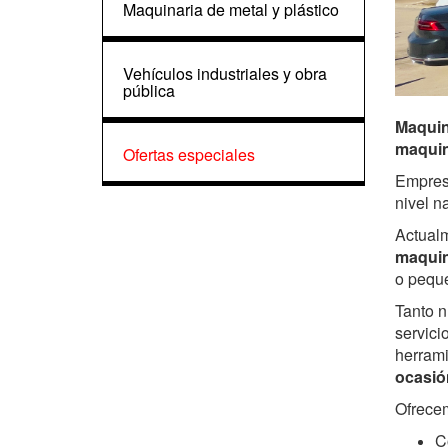
Maquinaria de metal y plástico
Vehículos industriales y obra
pública
Maquin
maquin
Ofertas especiales
Empresa
nivel n
Actual
maquin
o peque
Tanto n
servici
herrami
ocasió
Ofrece
C