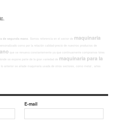
c.
maquinaria
era de segunda mano
. Somos referencia en el sector de
 personalizado como por la relación calidad-precio de nuestros productos de
mano
que se renueva constantemente ya que continuamente compramos lotes
maquinaria para la
onde se expone parte de la gran variedad de
o anterior se añade maquinaria usada de otros sectores, como metal , artes
E-mail