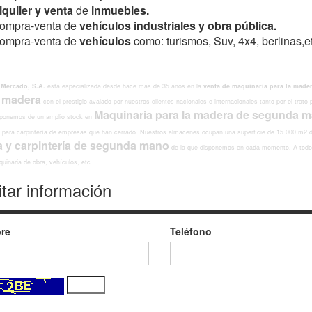
lquiler y venta
de
inmuebles.
ompra-venta de
vehículos industriales y obra pública.
ompra-venta de
vehículos
como: turismos, Suv, 4x4, berlinas,et
 Mercado, S.A.
está especializada desde hace más de 35 años en la
venta de maquinaria para la mad
a madera
con el prestigio avalado por nuestros clientes nacionales e internacionales tanto por el trato
Maquinaria para la madera de segunda 
ponemos de un amplio stock en
para carpintería de empresas que han cerrado.
Nuestros almacenes ocupan una superficie de 15.000 m2 d
 y carpintería de segunda mano
de la que disponemos en cada momento. A todo l
quinaria de obra, vehículos, etc.
itar información
re
Teléfono